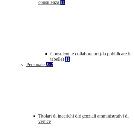
consulenza
11
Consulenti e collaboratori (da pubblicare in
tabelle)
11
Personale
222
Titolari di incarichi dirigenziali amministrativi di
vertice