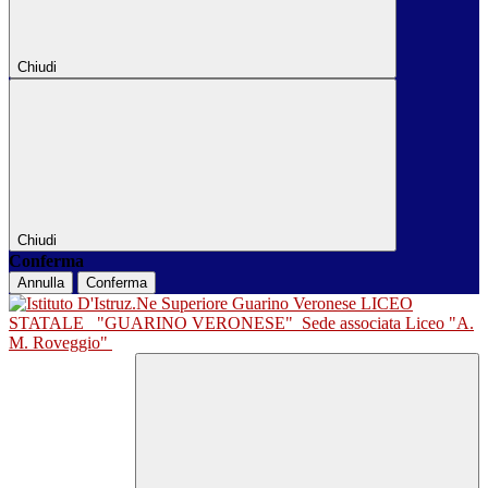
Chiudi
Chiudi
Conferma
Annulla
Conferma
LICEO
STATALE
"GUARINO VERONESE"
Sede associata Liceo "A.
M. Roveggio"