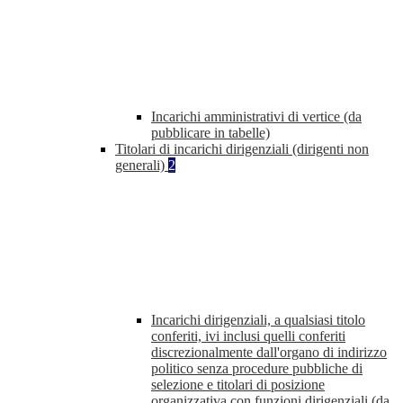
Incarichi amministrativi di vertice (da
pubblicare in tabelle)
Titolari di incarichi dirigenziali (dirigenti non
generali)
2
Incarichi dirigenziali, a qualsiasi titolo
conferiti, ivi inclusi quelli conferiti
discrezionalmente dall'organo di indirizzo
politico senza procedure pubbliche di
selezione e titolari di posizione
organizzativa con funzioni dirigenziali (da