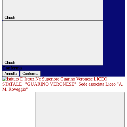
Chiudi
Chiudi
Conferma
Annulla
Conferma
LICEO
STATALE
"GUARINO VERONESE"
Sede associata Liceo "A.
M. Roveggio"