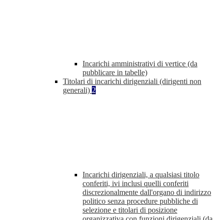
Incarichi amministrativi di vertice (da
pubblicare in tabelle)
Titolari di incarichi dirigenziali (dirigenti non
generali)
2
Incarichi dirigenziali, a qualsiasi titolo
conferiti, ivi inclusi quelli conferiti
discrezionalmente dall'organo di indirizzo
politico senza procedure pubbliche di
selezione e titolari di posizione
organizzativa con funzioni dirigenziali (da