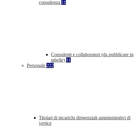
consulenza
11
Consulenti e collaboratori (da pubblicare in
tabelle)
11
Personale
222
Titolari di incarichi dirigenziali amministrativi di
vertice