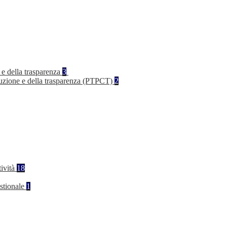
 e della trasparenza
3
rruzione e della trasparenza (PTPCT)
2
tività
18
stionale
1