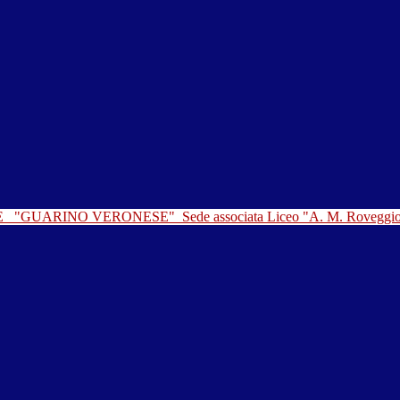
LE
"GUARINO VERONESE"
Sede associata Liceo "A. M. Roveggi